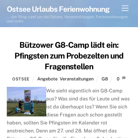
Skip
Men
Ostsee Urlaubs Ferienwohnung
to
... der Blog rund um die Ostsee, Veranstaltungen, Ferienwohnungen
content
und mehr
Bützower G8-Camp lädt ein:
Pfingsten zum Probezelten und
Fragenstellen
Angebote
,
Veranstaltungen
G8
0
OSTSEE
Wie sieht eigentlich ein G8-Camp
aus? Was sind das für Leute und was
ist da überhaupt los? Wenn Sie sich
diese Fragen auch schon gestellt
haben, sollten Sie Pfingsten im Kalender rot
anstreichen. Denn am 27. und 28. Mai öffnet das