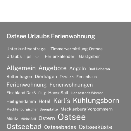
Ostsee Urlaubs Ferienwohnung
Unterkunftsanfrage
Zimmervermittlung Ostsee
Urlaubs Tips
Ferienkalender
Gastgeber
Allgemein
Angebote
Angeln
Bad Doberan
Dierhagen
Boltenhagen
Ferienhaus
Familien
Ferienwohnung
Ferienwohnungen
Fischland Darß
HanseSail
Flug
Hansestadt Wismar
Kühlungsborn
Karl´s
Hotel
Heiligendamm
Mecklenburg Vorpommern
Mecklenburgischen Seenplatte
Ostsee
Ostern
Müritz
Müritz Sail
Ostseebad
Ostseeküste
Ostseebades