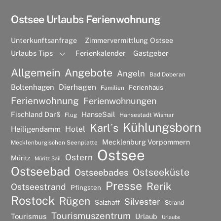
Ostsee Urlaubs Ferienwohnung
Unterkunftsanfrage
Zimmervermittlung Ostsee
Urlaubs Tips
Ferienkalender
Gastgeber
Allgemein
Angebote
Angeln
Bad Doberan
Dierhagen
Boltenhagen
Ferienhaus
Familien
Ferienwohnung
Ferienwohnungen
Fischland Darß
HanseSail
Flug
Hansestadt Wismar
Kühlungsborn
Karl´s
Hotel
Heiligendamm
Mecklenburg Vorpommern
Mecklenburgischen Seenplatte
Ostsee
Ostern
Müritz
Müritz Sail
Ostseebad
Ostseeküste
Ostseebades
Presse
Rerik
Ostseestrand
Pfingsten
Rostock
Rügen
Silvester
Salzhaff
Strand
Tourismuszentrum
Tourismus
Urlaub
Urlaubs