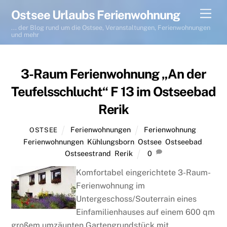
Skip
Men
Ostsee Urlaubs Ferienwohnung
to
... der Blog rund um die Ostsee, Veranstaltungen, Ferienwohnungen
content
und mehr
3-Raum Ferienwohnung „An der
Teufelsschlucht“ F 13 im Ostseebad
Rerik
Ferienwohnungen
Ferienwohnung
,
OSTSEE
Ferienwohnungen
,
Kühlungsborn
,
Ostsee
,
Ostseebad
,
Ostseestrand
,
Rerik
0
Komfortabel eingerichtete 3-Raum-
Ferienwohnung im
Untergeschoss/Souterrain eines
Einfamilienhauses auf einem 600 qm
großem umzäunten Gartengrundstück mit