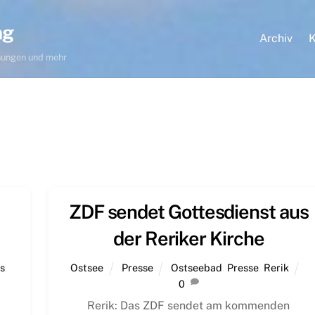
ng
Archiv
K
hnungen und mehr
ZDF sendet Gottesdienst aus
der Reriker Kirche
s
,
Ostsee
Presse
Ostseebad
,
Presse
,
Rerik
0
Rerik: Das ZDF sendet am kommenden