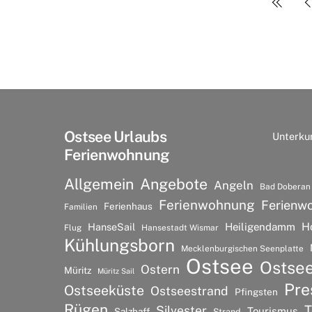
Ostsee Urlaubs
Unterku
Ferienwohnung
Allgemein
Angebote
Angeln
Bad Doberan
Ferienwohnung
Ferienw
Ferienhaus
Familien
H
HanseSail
Heiligendamm
Flug
Hansestadt Wismar
Kühlungsborn
Mecklenburgischen Seenplatte
Ostsee
Ostse
Ostern
Müritz
Müritz Sail
Pre
Ostseeküste
Ostseestrand
Pfingsten
Rügen
T
Silvester
Tourismus
Salzhaff
Strand