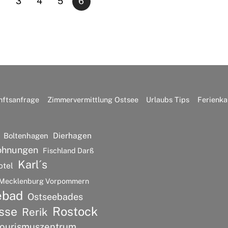
3
4
5
6
nftsanfrage
Zimmervermittlung Ostsee
Urlaubs Tips
Ferienka
Dierhagen
Boltenhagen
ohnungen
Fischland Darß
Karl´s
otel
Mecklenburg Vorpommern
ebad
Ostseebades
Rostock
sse
Rerik
ourismuszentrum