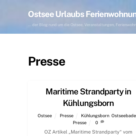
Skip
to
Ostsee Urlaubs Ferienwohnu
content
... der Blog rund um die Ostsee, Veranstaltungen, Ferienwo
Presse
Maritime Strandparty in
Kühlungsborn
Ostsee
Presse
Kühlungsborn
,
Ostseebade
Presse
0
OZ Artikel „Maritime Strandparty“ vom