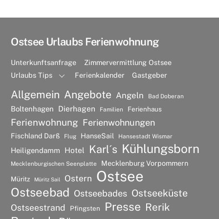
Ostsee Urlaubs Ferienwohnung
Unterkunftsanfrage
Zimmervermittlung Ostsee
Urlaubs Tips
Ferienkalender
Gastgeber
Allgemein
Angebote
Angeln
Bad Doberan
Dierhagen
Boltenhagen
Ferienhaus
Familien
Ferienwohnung
Ferienwohnungen
Fischland Darß
HanseSail
Flug
Hansestadt Wismar
Kühlungsborn
Karl´s
Hotel
Heiligendamm
Mecklenburg Vorpommern
Mecklenburgischen Seenplatte
Ostsee
Ostern
Müritz
Müritz Sail
Ostseebad
Ostseeküste
Ostseebades
Presse
Rerik
Ostseestrand
Pfingsten