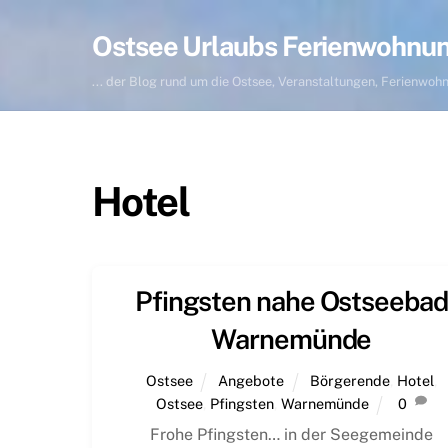
Skip
to
Ostsee Urlaubs Ferienwohnu
content
... der Blog rund um die Ostsee, Veranstaltungen, Ferienwo
Hotel
Pfingsten nahe Ostseebad
Warnemünde
Ostsee
Angebote
Börgerende
,
Hotel
,
Ostsee
,
Pfingsten
,
Warnemünde
0
Frohe Pfingsten… in der Seegemeinde