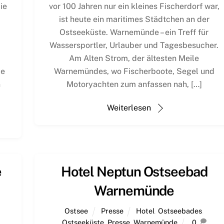
ie
vor 100 Jahren nur ein kleines Fischerdorf war,
ist heute ein maritimes Städtchen an der
Ostseeküste. Warnemünde – ein Treff für
m
Wassersportler, Urlauber und Tagesbesucher.
,
Am Alten Strom, der ältesten Meile
ie
Warnemündes, wo Fischerboote, Segel und
n
Motoryachten zum anfassen nah, […]
Weiterlesen
e
Hotel Neptun Ostseebad
Warnemünde
Ostsee
Presse
Hotel
,
Ostseebades
,
Ostseeküste
,
Presse
,
Warnemünde
0