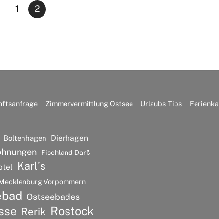
1
2
nftsanfrage
Zimmervermittlung Ostsee
Urlaubs Tips
Ferienka
Dierhagen
Boltenhagen
ohnungen
Fischland Darß
Karl´s
otel
Mecklenburg Vorpommern
ebad
Ostseebades
Rostock
sse
Rerik