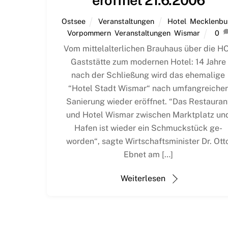
eröffnet 21.6.2006
Ostsee
Veranstaltungen
Hotel
,
Mecklenbu
Vorpommern
,
Veranstaltungen
,
Wismar
0
Vom mittelalterlichen Brauhaus über die H
Gaststätte zum modernen Hotel: 14 Jahre
nach der Schließung wird das ehemalige
“Hotel Stadt Wismar“ nach umfangreiche
Sanie­rung wieder eröffnet. “Das Restauran
und Hotel Wismar zwi­schen Marktplatz un
Hafen ist wieder ein Schmuckstück ge­
worden“, sagte Wirtschaftsminister Dr. Ott
Ebnet am […]
Weiterlesen