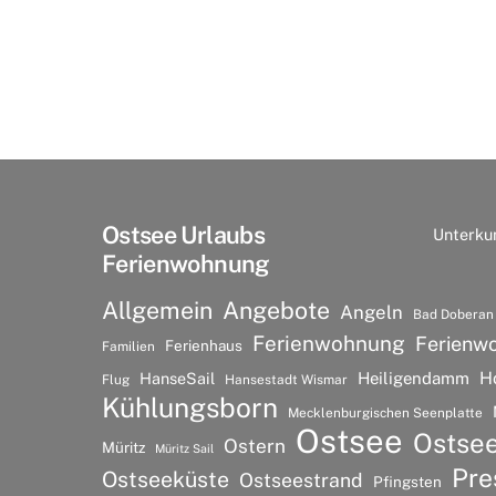
Ostsee Urlaubs
Unterku
Ferienwohnung
Allgemein
Angebote
Angeln
Bad Doberan
Ferienwohnung
Ferienw
Ferienhaus
Familien
H
HanseSail
Heiligendamm
Flug
Hansestadt Wismar
Kühlungsborn
Mecklenburgischen Seenplatte
Ostsee
Ostse
Ostern
Müritz
Müritz Sail
Pre
Ostseeküste
Ostseestrand
Pfingsten