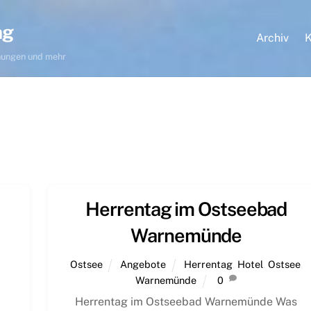
ng
Archiv
K
hnungen und mehr
Herrentag im Ostseebad
Warnemünde
Ostsee
Angebote
Herrentag
,
Hotel
,
Ostsee
,
Warnemünde
0
Herrentag im Ostseebad Warnemünde Was