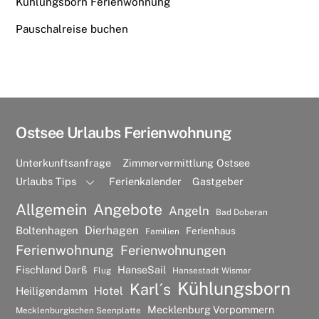
Kühlungsborn Ferienwohnung
Pauschalreise buchen
Ostsee Urlaubs Ferienwohnung
Unterkunftsanfrage
Zimmervermittlung Ostsee
Urlaubs Tips
Ferienkalender
Gastgeber
Allgemein
Angebote
Angeln
Bad Doberan
Dierhagen
Boltenhagen
Ferienhaus
Familien
Ferienwohnung
Ferienwohnungen
Fischland Darß
HanseSail
Flug
Hansestadt Wismar
Kühlungsborn
Karl´s
Hotel
Heiligendamm
Mecklenburg Vorpommern
Mecklenburgischen Seenplatte