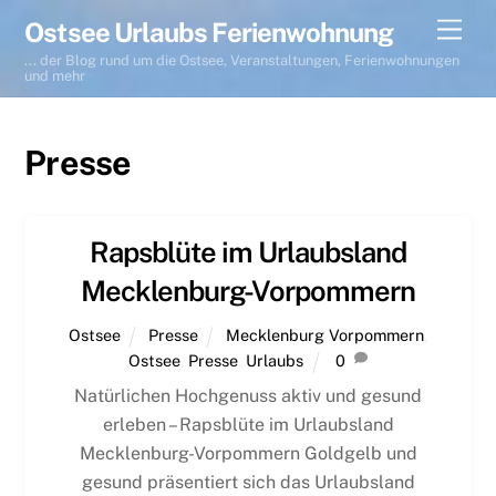
Skip
Men
Ostsee Urlaubs Ferienwohnung
to
... der Blog rund um die Ostsee, Veranstaltungen, Ferienwohnungen
content
und mehr
Presse
Rapsblüte im Urlaubsland
Mecklenburg-Vorpommern
Ostsee
Presse
Mecklenburg Vorpommern
,
Ostsee
,
Presse
,
Urlaubs
0
Natürlichen Hochgenuss aktiv und gesund
erleben – Rapsblüte im Urlaubsland
Mecklenburg-Vorpommern Goldgelb und
gesund präsentiert sich das Urlaubsland